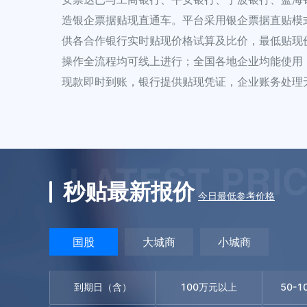
造银企票据贴现直通车。平台采用银企票据直贴模
供各合作银行实时贴现价格试算及比价，最低贴现
操作全流程均可线上进行；全国各地企业均能使用
现款即时到账，银行提供贴现凭证，企业账务处理
LATEST PRI
秒贴最新报价
今日最低参考价格
国股
大城商
小城商
到期日（含）
100万元以上
50-1