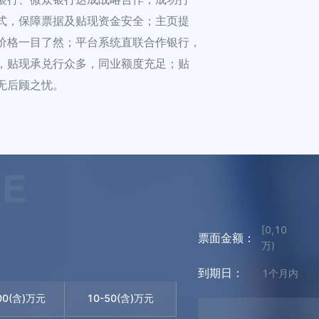
式，保障票据及贴现资金安全；主页提
价格一目了然；平台系统直联合作银行，
，贴现承兑行众多，同业额度充足；贴
无后顾之忧。
CE
[0,10
票面金额：
万)
到期日：
1个月内
00(含)万元
10-50(含)万元