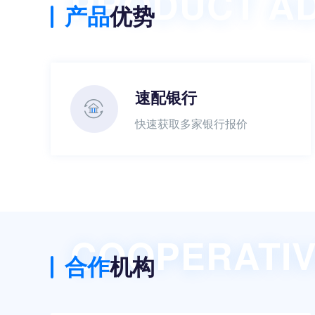
PRODUCT A
产品
优势
速配银行
快速获取多家银行报价
COOPERATIV
合作
机构