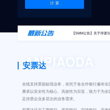
计 算
ANPIAODA
安票达
全线支持票据贴现业务，依托于各合作银行遍布全
秉承以安全性为核心、高效性为宗旨，致力于为全
足持票企业多层次的业务需求。
安票达已与工商银行、平安银行、宁波银行、蓝海