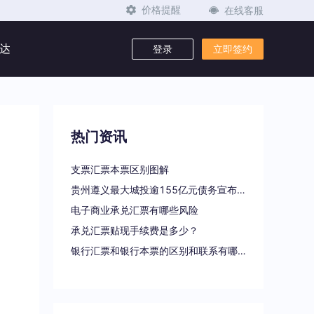
在线客服
价格提醒
达
登录
立即签约
热门资讯
支票汇票本票区别图解
贵州遵义最大城投逾155亿元债务宣布重组
电子商业承兑汇票有哪些风险
承兑汇票贴现手续费是多少？
银行汇票和银行本票的区别和联系有哪些（一文读懂支票、本票和汇票的区别）