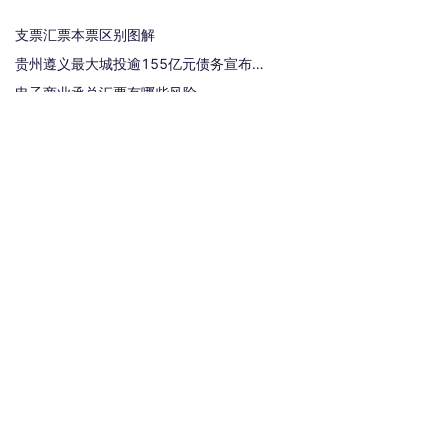
支票汇票本票区别图解
贵州遵义最大城投逾155亿元债务宣布重组
电子商业承兑汇票有哪些风险
承兑汇票贴现手续费是多少？
银行汇票和银行本票的区别和联系有哪些（一文读懂支票、本票和汇票的区别）
热门标签
汇票
银行承兑汇票
商业汇票
商业承兑汇票
承兑汇票
电子承兑汇票