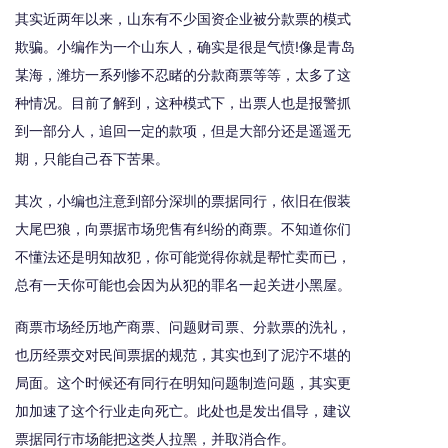
其实近两年以来，山东有不少国资企业被分款票的模式
欺骗。小编作为一个山东人，确实是很是气愤!像是青岛
某海，潍坊一系列惨不忍睹的分款商票等等，太多了这
种情况。目前了解到，这种模式下，出票人也是报警抓
到一部分人，追回一定的款项，但是大部分还是遥遥无
期，只能自己吞下苦果。
其次，小编也注意到部分深圳的票据同行，依旧在假装
大尾巴狼，向票据市场兜售有纠纷的商票。不知道你们
不懂法还是明知故犯，你可能觉得你就是帮忙卖而已，
总有一天你可能也会因为从犯的罪名一起关进小黑屋。
商票市场经历地产商票、问题财司票、分款票的洗礼，
也历经票交对民间票据的规范，其实也到了泥泞不堪的
局面。这个时候还有同行在明知问题制造问题，其实更
加加速了这个行业走向死亡。此处也是发出倡导，建议
票据同行市场能把这类人拉黑，并取消合作。