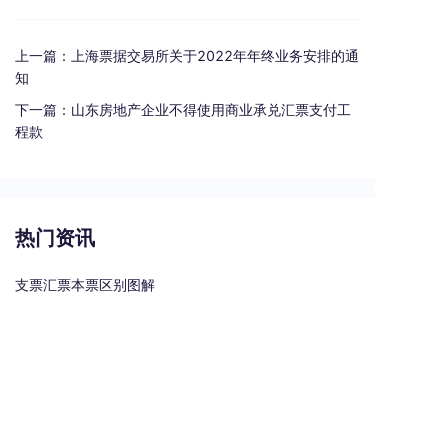
上一篇：
上海票据交易所关于2022年年终业务安排的通
知
下一篇：
山东房地产企业不得使用商业承兑汇票支付工
程款
热门资讯
支票汇票本票区别图解
贵州遵义最大城投逾155亿元债务宣布重组
电子商业承兑汇票有哪些风险
承兑汇票贴现手续费是多少？
银行汇票和银行本票的区别和联系有哪些（一文读懂支票、本票和汇票的区别）