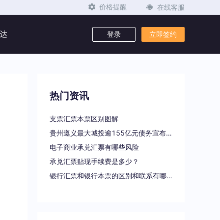
在线客服
价格提醒
达
登录
立即签约
热门资讯
支票汇票本票区别图解
贵州遵义最大城投逾155亿元债务宣布重组
电子商业承兑汇票有哪些风险
承兑汇票贴现手续费是多少？
银行汇票和银行本票的区别和联系有哪些（一文读懂支票、本票和汇票的区别）