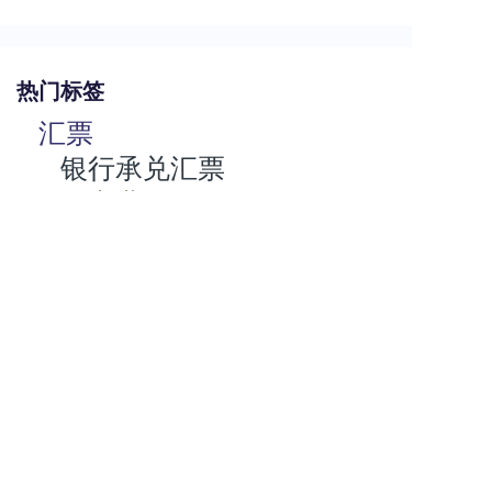
热门标签
汇票
银行承兑汇票
商业汇票
商业承兑汇票
承兑汇票
电子承兑汇票
贴现率
关于安票达
常见问题
联系我们
服务协议
Copyright © 2000 -
2026
上海有色网金属交易中心有限公司 All Rights Reserved
沪ICP备17011563号-3 沪公网安备31011502401284