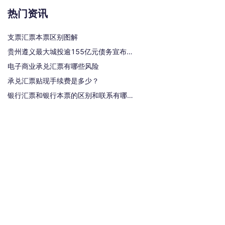
热门资讯
支票汇票本票区别图解
贵州遵义最大城投逾155亿元债务宣布重组
电子商业承兑汇票有哪些风险
承兑汇票贴现手续费是多少？
银行汇票和银行本票的区别和联系有哪些（一文读懂支票、本票和汇票的区别）
热门标签
汇票
银行承兑汇票
商业汇票
商业承兑汇票