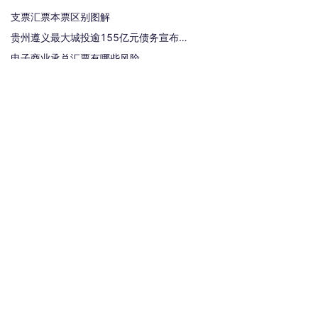
支票汇票本票区别图解
贵州遵义最大城投逾155亿元债务宣布重组
电子商业承兑汇票有哪些风险
承兑汇票贴现手续费是多少？
银行汇票和银行本票的区别和联系有哪些（一文读懂支票、本票和汇票的区别）
热门标签
汇票
银行承兑汇票
商业汇票
商业承兑汇票
承兑汇票
电子承兑汇票