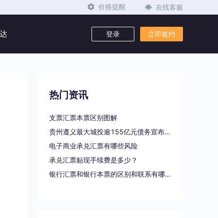
在线客服
价格提醒
达
登录
立即签约
热门资讯
支票汇票本票区别图解
贵州遵义最大城投逾155亿元债务宣布重组
电子商业承兑汇票有哪些风险
承兑汇票贴现手续费是多少？
银行汇票和银行本票的区别和联系有哪些（一文读懂支票、本票和汇票的区别）