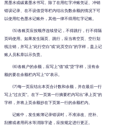
黑墨水或碳素墨水书写。除了在用红字冲账凭证、冲销
错误记录、在不设借贷等栏内结出负数余额的情况下可
以使用红色墨水记账外，其他一律不得用红字记账。
(5)各账页应按顺序连续登记，不得跳行，行不得隔
页码使用。如果发生隔页、跳行，应当将空页、空行划
线注销，并写上“此行空白”或“此页空白”的字样，盖上记
账人员私章以示负责。
(6)各账户的余额，应写上“借”或“贷”字样，没有余
额的要在余额栏内写上"0”表示。
(7)每一页应结出本页合计数和余额，并在最后一行
写上“过次页”。在下一页第一行摘要栏内写出“承上页”的
字样，并将上页余额抄在下页第一行的余额栏内。
记账中，发生账簿记录错误时，不准涂改、挖补、
刮擦或者用药水等消除字迹，应按规定进行更正。