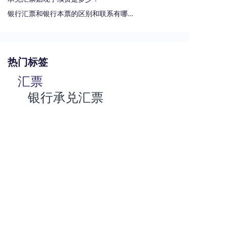
银行汇票和银行本票的区别和联系有哪些（一文读懂支票、本票和汇票的区别）
热门标签
汇票
银行承兑汇票
商业汇票
商业承兑汇票
承兑汇票
电子承兑汇票
贴现率
关于安票达
常见问题
联系我们
服务协议