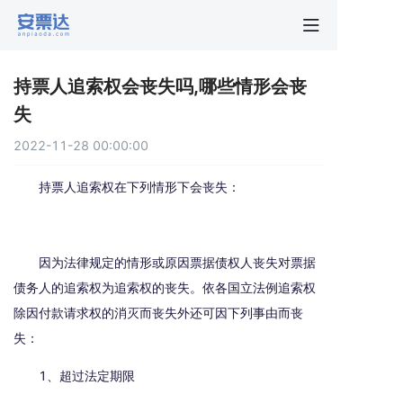
首页
持票人追索权会丧失吗,哪些情形会丧
行业动
失
2022-11-28 00:00:00
秒贴报
持票人追索权在下列情形下会丧失：
新手指
因为法律规定的情形或原因票据债权人丧失对票据
关于安
债务人的追索权为追索权的丧失。依各国立法例追索权
除因付款请求权的消灭而丧失外还可因下列事由而丧
失：
1、超过法定期限