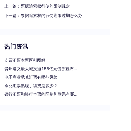
上一篇：
票据追索权行使的限制规定
下一篇：
票据追索权的行使期限过期怎么办
热门资讯
支票汇票本票区别图解
贵州遵义最大城投逾155亿元债务宣布重组
电子商业承兑汇票有哪些风险
承兑汇票贴现手续费是多少？
银行汇票和银行本票的区别和联系有哪些（一文读懂支票、本票和汇票的区别）
热门标签