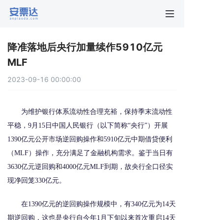
首页
降准落地后央行加量续作5910亿元
行业动
MLF
2023-09-16 00:00:00
秒贴报
为维护银行体系流动性合理充裕，保持季末流动性
新手指
平稳，9月15日中国人民银行（以下简称“央行”）开展
1390亿元公开市场逆回购操作和5910亿元中期借贷便利
关于安
（MLF）操作，充分满足了金融机构需求。鉴于当日有
3630亿元逆回购和4000亿元MLF到期，故央行全口径实
现净回笼330亿元。
在1390亿元的逆回购操作规模中，有340亿元为14天
期逆回购，这也是央行自今年1月下旬以来首次重启14天