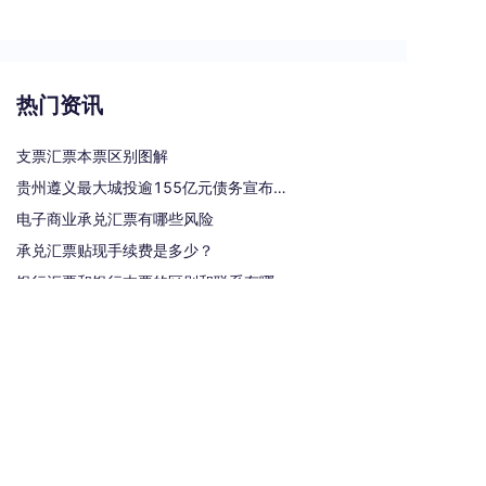
热门资讯
支票汇票本票区别图解
贵州遵义最大城投逾155亿元债务宣布重组
电子商业承兑汇票有哪些风险
承兑汇票贴现手续费是多少？
银行汇票和银行本票的区别和联系有哪些（一文读懂支票、本票和汇票的区别）
热门标签
汇票
银行承兑汇票