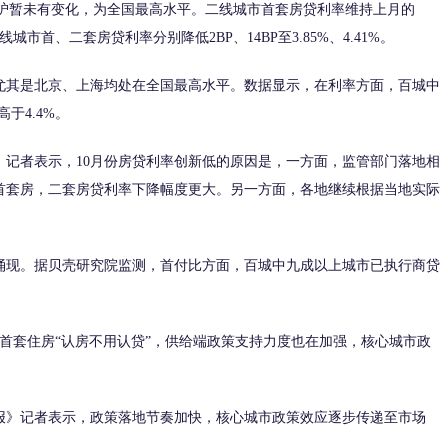
州持平；京沪暂未有变化，为全国最高水平。二线城市首套房贷利率维持上月的
四线城市首、二套房贷利率分别降低2BP、14BP至3.85%、4.41%。
其是北京、上海均处在全国最高水平。数据显示，在利率方面，百城中
于4.4%。
者表示，10月份房贷利率创新低的原因是，一方面，监管部门落地相
首套房，二套房贷利率下降幅度更大。另一方面，各地继续根据当地实际
现。据贝壳研究院监测，首付比方面，百城中九成以上城市已执行商贷
套住房“认房不用认贷”，供给端政策支持力度也在加强，核心城市政
》记者表示，政策落地节奏加快，核心城市政策效应逐步传递至市场