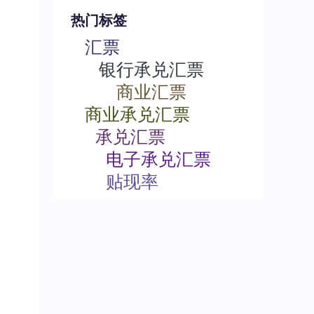
热门标签
汇票
银行承兑汇票
商业汇票
商业承兑汇票
承兑汇票
电子承兑汇票
贴现率