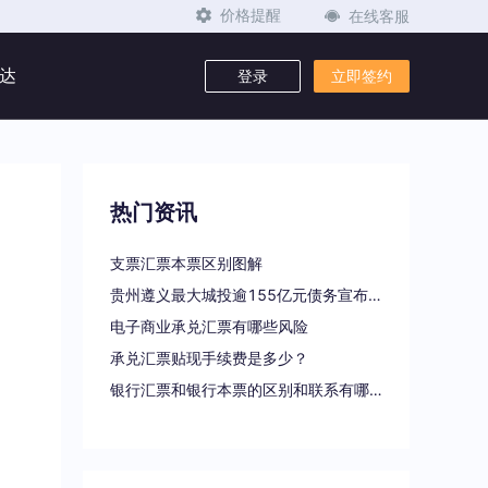
在线客服
价格提醒
达
登录
立即签约
热门资讯
支票汇票本票区别图解
贵州遵义最大城投逾155亿元债务宣布重组
电子商业承兑汇票有哪些风险
承兑汇票贴现手续费是多少？
银行汇票和银行本票的区别和联系有哪些（一文读懂支票、本票和汇票的区别）