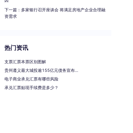
因
下一篇：
多家银行召开座谈会 将满足房地产企业合理融
资需求
热门资讯
支票汇票本票区别图解
贵州遵义最大城投逾155亿元债务宣布重组
电子商业承兑汇票有哪些风险
承兑汇票贴现手续费是多少？
银行汇票和银行本票的区别和联系有哪些（一文读懂支票、本票和汇票的区别）
热门标签