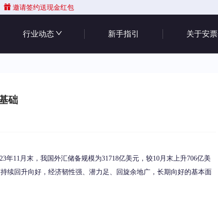
邀请签约送现金红包
行业动态
新手指引
关于安票
基础
年11月末，我国外汇储备规模为31718亿美元，较10月末上升706亿美
经济持续回升向好，经济韧性强、潜力足、回旋余地广，长期向好的基本面
。