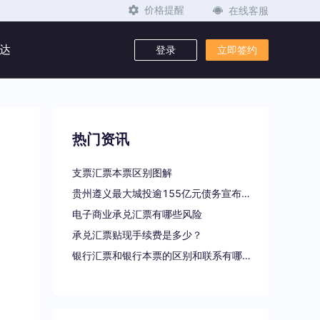
在线客服
价格提醒
达
登录
立即签约
热门资讯
支票汇票本票区别图解
贵州遵义最大城投逾155亿元债务宣布重组
电子商业承兑汇票有哪些风险
承兑汇票贴现手续费是多少？
银行汇票和银行本票的区别和联系有哪些（一文读懂支票、本票和汇票的区别）