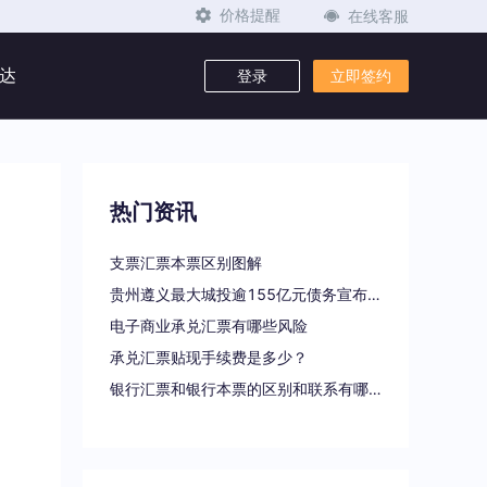
在线客服
价格提醒
达
登录
立即签约
热门资讯
支票汇票本票区别图解
贵州遵义最大城投逾155亿元债务宣布重组
电子商业承兑汇票有哪些风险
承兑汇票贴现手续费是多少？
银行汇票和银行本票的区别和联系有哪些（一文读懂支票、本票和汇票的区别）