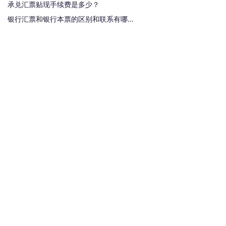
承兑汇票贴现手续费是多少？
银行汇票和银行本票的区别和联系有哪些（一文读懂支票、本票和汇票的区别）
热门标签
汇票
银行承兑汇票
商业汇票
商业承兑汇票
承兑汇票
电子承兑汇票
贴现率
关于安票达
常见问题
联系我们
服务协议