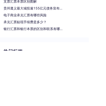
支票汇票本票区别图解
贵州遵义最大城投逾155亿元债务宣布重组
电子商业承兑汇票有哪些风险
承兑汇票贴现手续费是多少？
银行汇票和银行本票的区别和联系有哪些（一文读懂支票、本票和汇票的区别）
热门标签
汇票
银行承兑汇票
商业汇票
商业承兑汇票
承兑汇票
电子承兑汇票