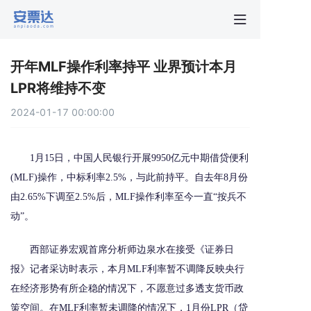
首页
开年MLF操作利率持平 业界预计本月
行业动
LPR将维持不变
2024-01-17 00:00:00
秒贴报
1月15日，中国人民银行开展9950亿元中期借贷便利
新手指
(MLF)操作，中标利率2.5%，与此前持平。自去年8月份
由2.65%下调至2.5%后，MLF操作利率至今一直“按兵不
关于安
动”。
西部证券宏观首席分析师边泉水在接受《证券日
报》记者采访时表示，本月MLF利率暂不调降反映央行
在经济形势有所企稳的情况下，不愿意过多透支货币政
策空间。在MLF利率暂未调降的情况下，1月份LPR（贷