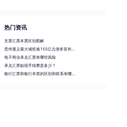
热门资讯
支票汇票本票区别图解
贵州遵义最大城投逾155亿元债务宣布重组
电子商业承兑汇票有哪些风险
承兑汇票贴现手续费是多少？
银行汇票和银行本票的区别和联系有哪些（一文读懂支票、本票和汇票的区别）
热门标签
汇票
银行承兑汇票