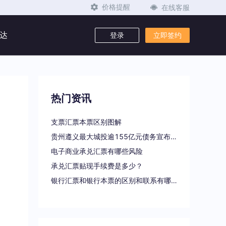
在线客服
价格提醒
达
登录
立即签约
热门资讯
支票汇票本票区别图解
贵州遵义最大城投逾155亿元债务宣布重组
电子商业承兑汇票有哪些风险
承兑汇票贴现手续费是多少？
银行汇票和银行本票的区别和联系有哪些（一文读懂支票、本票和汇票的区别）