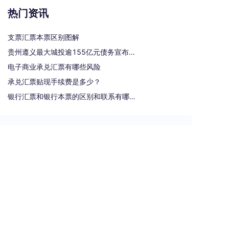
热门资讯
支票汇票本票区别图解
贵州遵义最大城投逾155亿元债务宣布重组
电子商业承兑汇票有哪些风险
承兑汇票贴现手续费是多少？
银行汇票和银行本票的区别和联系有哪些（一文读懂支票、本票和汇票的区别）
热门标签
汇票
银行承兑汇票
商业汇票
商业承兑汇票