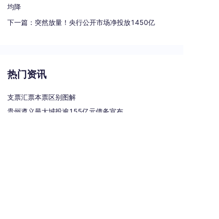
均降
下一篇：
突然放量！央行公开市场净投放1450亿
热门资讯
支票汇票本票区别图解
贵州遵义最大城投逾155亿元债务宣布重组
电子商业承兑汇票有哪些风险
承兑汇票贴现手续费是多少？
银行汇票和银行本票的区别和联系有哪些（一文读懂支票、本票和汇票的区别）
热门标签