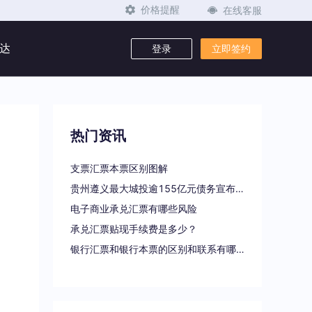
在线客服
价格提醒
达
登录
立即签约
热门资讯
支票汇票本票区别图解
贵州遵义最大城投逾155亿元债务宣布重组
电子商业承兑汇票有哪些风险
承兑汇票贴现手续费是多少？
银行汇票和银行本票的区别和联系有哪些（一文读懂支票、本票和汇票的区别）