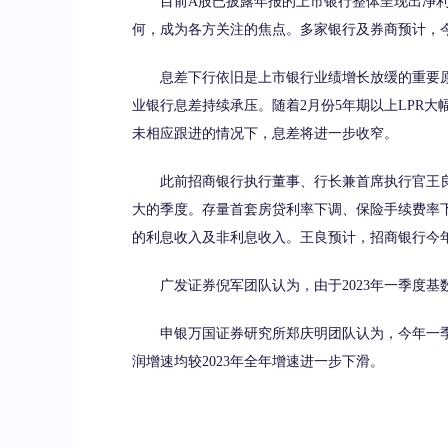
目前A股已披露年报的上市银行整体呈现出净利
何，成为各方关注的焦点。多家银行及券商预计，
息差下行依旧是上市银行业绩增长放缓的重要原
业银行息差持续承压。随着2月份5年期以上LPR大
未相应跟进的情况下，息差将进一步收窄。
此前招商银行执行董事、行长兼首席执行官王良在
大的季度。存量首套房贷利率下调、保险手续费率
的利息收入及非利息收入。王良预计，招商银行今
广发证券倪军团队认为，由于2023年一季度基数
申银万国证券研究所郑庆明团队认为，今年一季
润增速均较2023年全年增速进一步下滑。