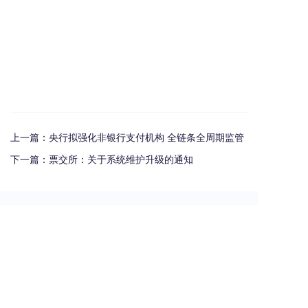
上一篇：
央行拟强化非银行支付机构 全链条全周期监管
下一篇：
票交所：关于系统维护升级的通知
热门资讯
支票汇票本票区别图解
贵州遵义最大城投逾155亿元债务宣布重组
电子商业承兑汇票有哪些风险