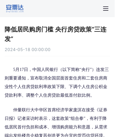
首页
降低居民购房门槛 央行房贷政策“三连
行业动
发”
2024-05-18 00:00:00
秒贴报
5月17日，中国人民银行（以下简称“央行”）连发三
新手指
则重要通知，宣布取消全国层面首套住房和二套住房商
业性个人住房贷款利率政策下限、下调个人住房公积金
关于安
贷款利率、调整个人住房贷款最低首付款比例。
仲量联行大中华区首席经济学家庞溟在接受《证券
日报》记者采访时表示，这套政策“组合拳”，有利于降
低居民首付负担和成本、增强购房能力和意愿，从需求
端出发给楼市企稳复苏创造更为合宜的货币信贷环境。