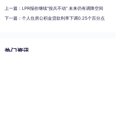
上一篇：
LPR报价继续“按兵不动” 未来仍有调降空间
下一篇：
个人住房公积金贷款利率下调0.25个百分点
热门资讯
支票汇票本票区别图解
贵州遵义最大城投逾155亿元债务宣布重组
电子商业承兑汇票有哪些风险
承兑汇票贴现手续费是多少？
银行汇票和银行本票的区别和联系有哪些（一文读懂支票、本票和汇票的区别）
热门标签