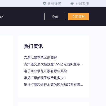
在线客服
价格提醒
达
登录
立即签约
热门资讯
支票汇票本票区别图解
贵州遵义最大城投逾155亿元债务宣布重组
电子商业承兑汇票有哪些风险
承兑汇票贴现手续费是多少？
银行汇票和银行本票的区别和联系有哪些（一文读懂支票、本票和汇票的区别）