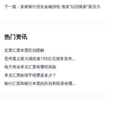
下一篇：
多家银行优化金融供给 激发“以旧换新”新活力
热门资讯
支票汇票本票区别图解
贵州遵义最大城投逾155亿元债务宣布重组
电子商业承兑汇票有哪些风险
承兑汇票贴现手续费是多少？
银行汇票和银行本票的区别和联系有哪些（一文读懂支票、本票和汇票的区别）
热门标签
汇票