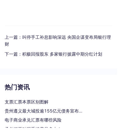
上一篇：
叫停手工补息影响深远 央国企谋变布局银行理
财
下一篇：
积极回报股东 多家银行披露中期分红计划
热门资讯
支票汇票本票区别图解
贵州遵义最大城投逾155亿元债务宣布重组
电子商业承兑汇票有哪些风险
承兑汇票贴现手续费是多少？
银行汇票和银行本票的区别和联系有哪些（一文读懂支票、本票和汇票的区别）