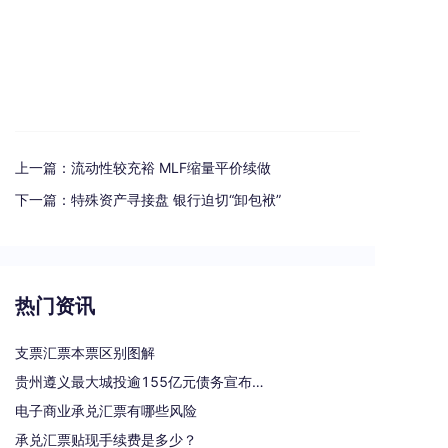
上一篇：
流动性较充裕 MLF缩量平价续做
下一篇：
特殊资产寻接盘 银行迫切“卸包袱”
热门资讯
支票汇票本票区别图解
贵州遵义最大城投逾155亿元债务宣布重组
电子商业承兑汇票有哪些风险
承兑汇票贴现手续费是多少？