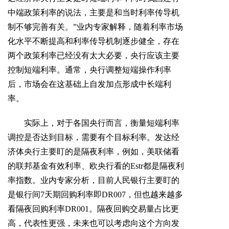
中端政策利率的说法，主要是和当时利率传导机
制不够完善有关。”业内专家解释，随着利率市场
化水平不断提高和利率传导机制逐步健全，存在
两个政策利率已经没有太大必要，央行应该主要
控制短端利率。通常，央行调整短端操作利率
后，市场会在这基础上自发加点形成中长端利
率。
实际上，对于各国央行而言，衡量短端利率
调控是否达到目标，需要有个目标利率。发达经
济体央行主要盯的是隔夜利率，例如，美联储看
的联邦基金有效利率、欧央行看的Estr都是隔夜利
率指数。业内专家分析，目前人民银行主要盯的
是银行间7天期回购利率即DR007，但也越来越多
看隔夜回购利率DR001。隔夜回购交易量占比更
高，代表性更强，未来也可以考虑向这个方向发