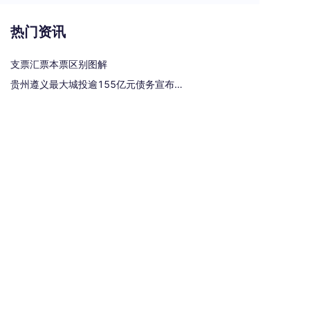
热门资讯
支票汇票本票区别图解
贵州遵义最大城投逾155亿元债务宣布重组
电子商业承兑汇票有哪些风险
承兑汇票贴现手续费是多少？
银行汇票和银行本票的区别和联系有哪些（一文读懂支票、本票和汇票的区别）
热门标签
汇票
银行承兑汇票
商业汇票
商业承兑汇票