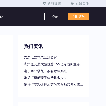
在线客服
价格提醒
达
登录
立即签约
热门资讯
支票汇票本票区别图解
贵州遵义最大城投逾155亿元债务宣布重组
电子商业承兑汇票有哪些风险
承兑汇票贴现手续费是多少？
银行汇票和银行本票的区别和联系有哪些（一文读懂支票、本票和汇票的区别）