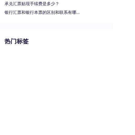
承兑汇票贴现手续费是多少？
银行汇票和银行本票的区别和联系有哪些（一文读懂支票、本票和汇票的区别）
热门标签
汇票
银行承兑汇票
商业汇票
商业承兑汇票
承兑汇票
电子承兑汇票
贴现率
关于安票达
常见问题
联系我们
服务协议