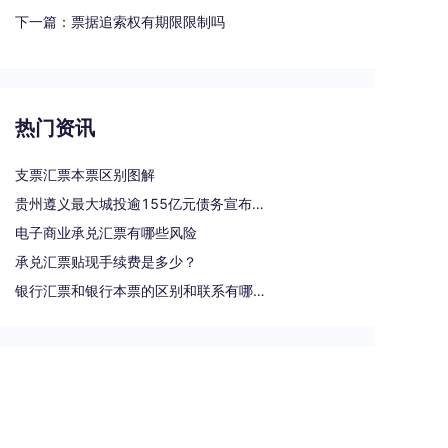
下一篇：
票据追索权有期限限制吗
热门资讯
支票汇票本票区别图解
贵州遵义最大城投逾155亿元债务宣布重组
电子商业承兑汇票有哪些风险
承兑汇票贴现手续费是多少？
银行汇票和银行本票的区别和联系有哪些（一文读懂支票、本票和汇票的区别）
热门标签
汇票