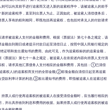
人则可以向其前手进行追索而又进入新的追索程序中，该被追索人的前手
个新的追索程序，直至到出票人为止。正因如此，被追索人清偿债务后，
持票人享有的权利相同，即既包括再追索权，也包括对承兑人的付款请求
以请求被追索人支付的金额和费用。根据《票据法》第七十条之规定，该
票金额自到期日或者提示付款日起至清偿日止，按照中国人民银行规定的
拒绝证明和发出通知书的费用。由此可见，作为追索权标的的追索金额，
据《票据法》第七十一条之规定，被追索人在依前述内容向持票人支付清
索权，请求其他汇票债务人支付相应的金额和费用，其包括：①已清偿
追索权人)的追索权而支付的全部金额;②前项金额自清偿日起至再追索
金贷款利率计算的利息;③发出通知书的费用，即指被追索人在追索过程
，持票人或行使再追索权的被追索人在接受清偿金额时，应当履行相应的
明，并出具所收到利息和费用的收据。如果持票人或行使再追索权的被追
有关金额和费用。