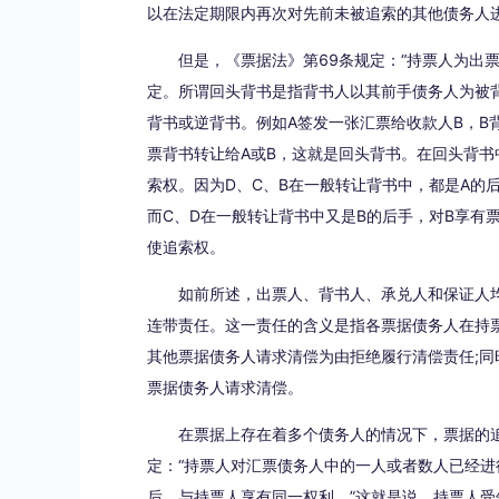
以在法定期限内再次对先前未被追索的其他债务人
但是，《票据法》第69条规定：“持票人为出
定。所谓回头背书是指背书人以其前手债务人为被
背书或逆背书。例如A签发一张汇票给收款人B，B
票背书转让给A或B，这就是回头背书。在回头背书
索权。因为D、C、B在一般转让背书中，都是A的
而C、D在一般转让背书中又是B的后手，对B享有
使追索权。
如前所述，出票人、背书人、承兑人和保证人
连带责任。这一责任的含义是指各票据债务人在持
其他票据债务人请求清偿为由拒绝履行清偿责任;
票据债务人请求清偿。
在票据上存在着多个债务人的情况下，票据的
定：“持票人对汇票债务人中的一人或者数人已经
后，与持票人享有同一权利。”这就是说，持票人