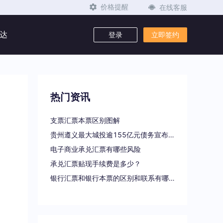
在线客服
价格提醒
达
登录
立即签约
热门资讯
支票汇票本票区别图解
贵州遵义最大城投逾155亿元债务宣布重组
电子商业承兑汇票有哪些风险
承兑汇票贴现手续费是多少？
银行汇票和银行本票的区别和联系有哪些（一文读懂支票、本票和汇票的区别）