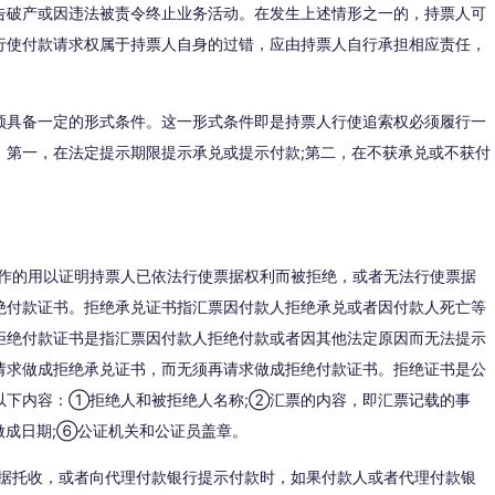
告破产或因违法被责令终止业务活动。在发生上述情形之一的，持票人可
行使付款请求权属于持票人自身的过错，应由持票人自行承担相应责任，
须具备一定的形式条件。这一形式条件即是持票人行使追索权必须履行一
：第一，在法定提示期限提示承兑或提示付款;第二，在不获承兑或不获付
：
制作的用以证明持票人已依法行使票据权利而被拒绝，或者无法行使票据
绝付款证书。拒绝承兑证书指汇票因付款人拒绝承兑或者因付款人死亡等
拒绝付款证书是指汇票因付款人拒绝付款或者因其他法定原因而无法提示
请求做成拒绝承兑证书，而无须再请求做成拒绝付款证书。拒绝证书是公
以下内容：①拒绝人和被拒绝人名称;②汇票的内容，即汇票记载的事
做成日期;⑥公证机关和公证员盖章。
票据托收，或者向代理付款银行提示付款时，如果付款人或者代理付款银