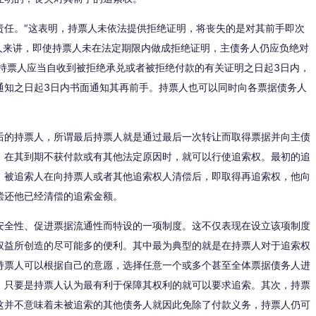
责任。″这表明，持票人未依法提供拒绝证明，将丧失的是对其前手即次
人来讲，即使持票人未在法定期限内做成拒绝证明，主债务人仍应负绝对
持票人应当自收到被拒绝承兑或者被拒绝付款的有关证明之日起3日内，
通知之日起3日内书面通知其再前手。持票人也可以同时向各票据债务人
后的持票人，所谓最后持票人就是通过最后一次转让而取得票据并向主债
。在其到期不获付款或有其他法定原因时，就可以行使追索权。最初的追
。被追索人在向持票人或者其他追索权人清偿后，即取得再追索权，他向
偿还他已经清偿的追索金额。
安全性、促进票据流通性而特设的一项制度。这不仅表现在设立该项制度
权益所创造的尽可能多的便利。其中最为典型的就是在持票人对于追索权
持票人可以根据自己的意愿，选择任意一个或多个甚至全体票据债务人进
，只要是持票人认为最有利于保障其权利的就可以要求追索。其次，持票
这并不意味着未被追索的其他债务人就因此免除了付款义务，持票人仍可