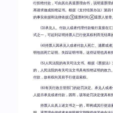
行拒绝付款，可由其出具退票理由书，说明退票理
再请求做成拒绝证书。根据《支付结算办法》第四
的事实依据和法律依据;③退票时间;④退票人签章
(3)承兑人、付款人或者代理付款银行直接在
式之一，可起到证明持票人已行使其权利而无结果
(4)持票人因承兑人或者付款人死亡、逃匿或
明包括死亡证明、失踪证明书等。这些证明也具有拒
(5)人民法院的有关司法文书。根据《票据法
的，人民法院的有关司法文书具有拒绝证明的效力
付款，故有权向其前手行使追索权。
(6)有关行政主管部门的处罚决定。承兑人或
人提示承兑或者付款，因而，该等处罚决定便具有
持票人出具上述文书之一的，即构成其行使追
明、退票理由书或者未按照规定期限提供其他合法