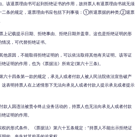
由。该退票理由书可起到拒绝证书的作用，故持票人有退票理由书就无须
十二条的规定，退票理由书应包括下列事项：①所退票据的种类;②退票
。
汇票上记载提示日期、拒绝事由、拒绝日期并盖章。这也是拒绝证明的形
的情况，可代替拒绝证书。
者其他原因，不能取得拒绝证明的，可以依法取得其他有关证明。该等证
绝证明的作用，也为《票据法》所肯定(第六十三条)。
》第六十四条第一款的规定，承兑人或者付款人被人民法院依法宣告破产
。这表明持票人在上述情形下无法向承兑人或者付款人提示承兑或者提示
者付款人因违法被责令终止业务活动的，持票人也无法向承兑人或者付款
拒绝证明的作用。
索权的形式条件。《票据法》第六十五条规定：″持票人不能出示拒绝证
证明的，丧失对其前手的追索权。