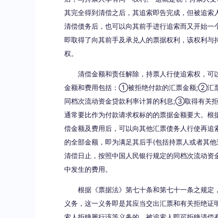
其完全得到清偿之后，其追索即告完成，但被追索
清偿债务后，也可以向其前手进行追索而又开始一
即取得了向其前手及承兑人的票据权利，该权利与
权。
清偿金额和责任解除，持票人行使追索权，可
金额和费用包括：①被拒绝付款的汇票金额;②汇
同档次流动资金贷款利率计算的利息;③取得有关
通常要比作为付款请求权标的的票据金额要大。根
偿金额及费用后，可以向其他汇票债务人行使再追
的全部金额，即为满足其后手(包括持票人或者其他
清偿日止，按照中国人民银行规定的同档次流动资
中发生的费用。
根据《票据法》第七十条和第七十一条之规定
义务，这一义务即是其应当交出汇票和有关拒绝证
索人拒绝履行该等义务的，被追索人即可拒绝清偿