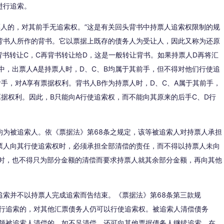
进行追索。
票人的，对其前手无追索权。”这是有关回头背书中持票人追索权限制的规
背书人所作的背书。它以票据上既存的债务人为受让人，因此又称为还原
背书转让C，C再背书转让给D，这是一般转让背书。如果持票人D再将汇
中，出票人A是持票人时，D、C、B均属于其前手，但不得对他们行使追
后手，对A享有票据权利。背书人B作为持票人时，D、C、A属于其前手，
票据权利。因此，B只能向A行使追索权，而不能向其原来的后手C、D行
均为被追索人。依《票据法》第68条之规定，该等被追索人对持票人承担
票人向其行使追索权时，必须承担全部清偿的责任，而不得以持票人未向
同时，也不得只为部分金额的清偿而要求持票人就其余部分金额，再向其他
追索并不以持票人完成追索而告结束。《票据法》第68条第三款规
进行追索的，对其他汇票债务人仍可以行使追索权。被追索人清偿债务
受领被追索人清偿的，如不足清偿，还可向其他票据债务人继续追索，在