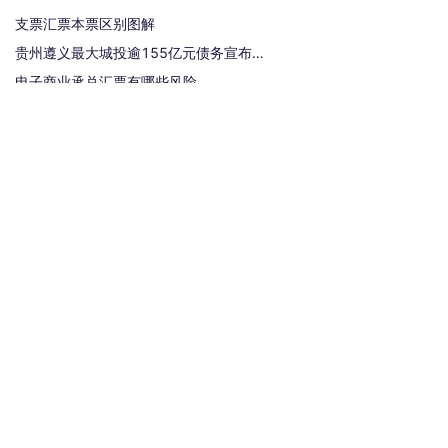
支票汇票本票区别图解
贵州遵义最大城投逾155亿元债务宣布重组
电子商业承兑汇票有哪些风险
承兑汇票贴现手续费是多少？
银行汇票和银行本票的区别和联系有哪些（一文读懂支票、本票和汇票的区别）
热门标签
汇票
银行承兑汇票
商业汇票
商业承兑汇票
承兑汇票
电子承兑汇票