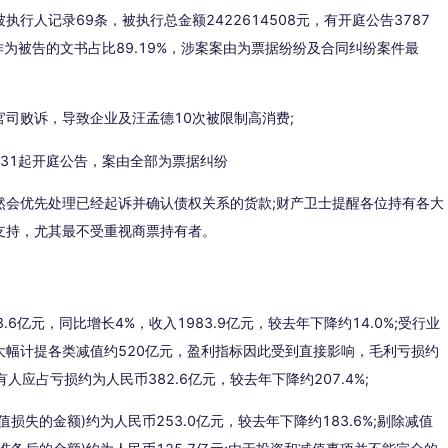
行人记录69条，被执行总金额2422614508元，有开庭公告3787
作为被告的文书占比89.19%，涉案案由为票据纷纷及合同纠纷案件最
司败诉，导致企业及汪孟德10次被限制高消费;
然会优先处理已经起诉并确认债权关系的货款;财产卫士提醒各位持有各大
支持，尤其最不受重视商票持有者。
6亿元，同比增长4%，收入1983.9亿元，较去年下降约14.0%;受行业
幅计提各类减值约520亿元，盈利指标因此受到直接影响，毛利亏损约
有人应占亏损约为人民币382.6亿元，较去年下降约207.4%;
失的金额)约为人民币253.0亿元，较去年下降约183.6%;剔除减值