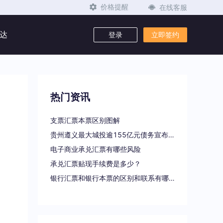
在线客服
价格提醒
达
登录
立即签约
热门资讯
支票汇票本票区别图解
贵州遵义最大城投逾155亿元债务宣布重组
电子商业承兑汇票有哪些风险
承兑汇票贴现手续费是多少？
银行汇票和银行本票的区别和联系有哪些（一文读懂支票、本票和汇票的区别）