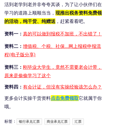
活到老学到老并非夸夸其谈，为了让小伙伴们在
学习的道路上顺顺当当，
现推出税务资料免费领
的活动，纯干货、纯赠送
，赶紧看看吧。
资料一：
真的可以做到报税不加班，不出错了！
资料二：
增值税、个税、社保…网上报税申报流
程(电子版分享)
资料三：
刚毕业大学生，竟然不需要老会计带，
原来是偷偷学习了这个
资料四：
有会计证，但没有实操经验该怎么办？
更多会计实操干货资料
点击免费领取
它就属于你
哦。
标签：
银行承兑汇票
商业承兑汇票
汇票