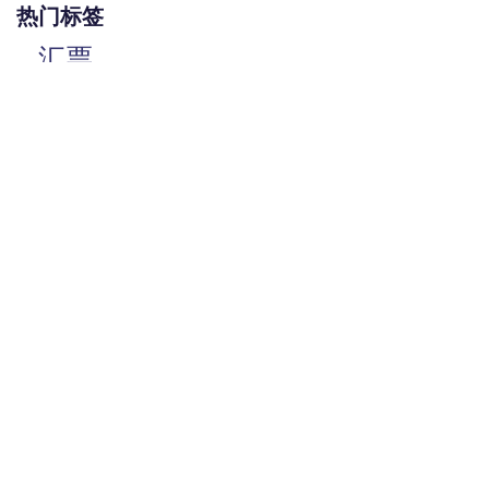
热门标签
汇票
银行承兑汇票
商业汇票
商业承兑汇票
承兑汇票
电子承兑汇票
贴现率
相关动态
商业承兑汇票如何背书
2024-07-23 08:00:06
电子商业承兑汇票转让流程
2024-07-23 08:00:05
商业承兑汇票的特点有哪些
2024-07-23 08:00:04