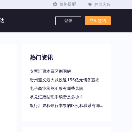
在线客服
价格提醒
达
登录
立即签约
热门资讯
支票汇票本票区别图解
贵州遵义最大城投逾155亿元债务宣布重组
电子商业承兑汇票有哪些风险
承兑汇票贴现手续费是多少？
银行汇票和银行本票的区别和联系有哪些（一文读懂支票、本票和汇票的区别）