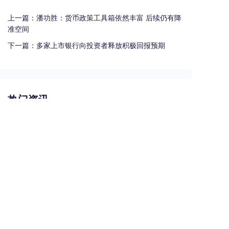
上一篇：
潘功胜：货币政策工具箱依然丰富 后续仍有降
准空间
下一篇：
多家上市银行向投资者释放积极回报预期
热门资讯
支票汇票本票区别图解
贵州遵义最大城投逾155亿元债务宣布重组
电子商业承兑汇票有哪些风险
承兑汇票贴现手续费是多少？
银行汇票和银行本票的区别和联系有哪些（一文读懂支票、本票和汇票的区别）