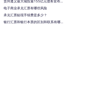
贵州遵义最大城投逾155亿元债务宣布重组
电子商业承兑汇票有哪些风险
承兑汇票贴现手续费是多少？
银行汇票和银行本票的区别和联系有哪些（一文读懂支票、本票和汇票的区别）
热门标签
汇票
银行承兑汇票
商业汇票
商业承兑汇票
承兑汇票
电子承兑汇票
贴现率