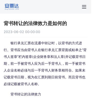
首页
背书转让的法律效力是如何的
行业动
2023-06-02 00:00:00
秒贴报
银行承兑汇票在流通中转让时，以背书的方式进
行。背书应当由背书人在银行承兑汇票背面或粘单之“背
书人签章”栏内签章(企业财务章和法人章)并记载背书日
新手指
期，前一手被背书人应为后一手背书人，前一手被背书
人企业名称必须与后一手背书人财务章相符合。如果未
关于安
记载背书日期，视为在汇票到期日前背书。而且背书也
必须记载被背书人名称。
背书转让的法律效力