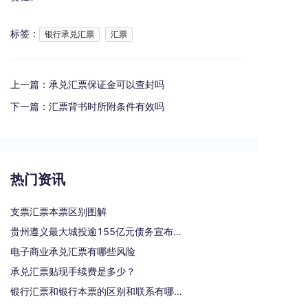
标签：
银行承兑汇票
汇票
上一篇：
承兑汇票保证金可以查封吗
下一篇：
汇票背书时所附条件有效吗
热门资讯
支票汇票本票区别图解
贵州遵义最大城投逾155亿元债务宣布重组
电子商业承兑汇票有哪些风险
承兑汇票贴现手续费是多少？
银行汇票和银行本票的区别和联系有哪些（一文读懂支票、本票和汇票的区别）