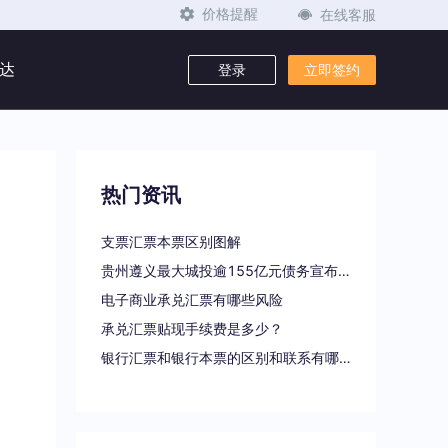
在线客服
价格提醒
达
登录
立即签约
热门资讯
支票汇票本票区别图解
贵州遵义最大城投逾155亿元债务宣布重组
电子商业承兑汇票有哪些风险
承兑汇票贴现手续费是多少？
银行汇票和银行本票的区别和联系有哪些（一文读懂支票、本票和汇票的区别）