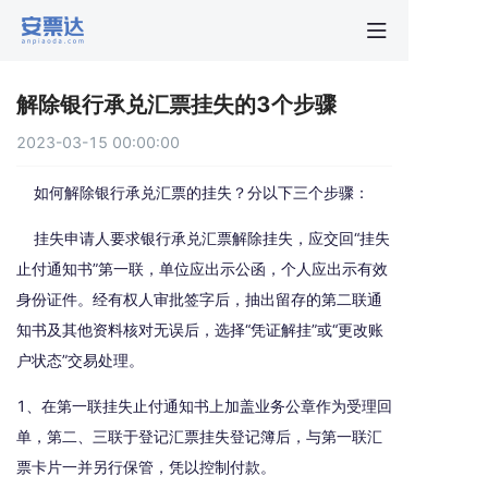
首页
解除银行承兑汇票挂失的3个步骤
行业动
2023-03-15 00:00:00
秒贴报
如何解除银行承兑汇票的挂失？分以下三个步骤：
挂失申请人要求银行承兑汇票解除挂失，应交回“挂失
新手指
止付通知书”第一联，单位应出示公函，个人应出示有效
身份证件。经有权人审批签字后，抽出留存的第二联通
关于安
知书及其他资料核对无误后，选择“凭证解挂”或“更改账
户状态”交易处理。
1、在第一联挂失止付通知书上加盖业务公章作为受理回
单，第二、三联于登记汇票挂失登记簿后，与第一联汇
票卡片一并另行保管，凭以控制付款。