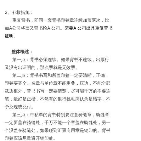
2、补救措施：
      重复背书，即同一套背书印鉴章连续加盖两次，比
如A公司将票又背书给A 公司。
需要A 公司出具重复背书
证明。
整体概述：
      第一点：背书必须连续。如果背书不连续，出票行
又没有出证明的，那么票就是无效票。
      第二点：背书书写和所盖印鉴一定要清晰，正确，
印鉴要齐全。名章与单位章不能重叠，压边，不能全部
载边框外，背书书写一定要清楚，尽可能千万的不要连
笔，最好是正楷，不然有的银行挑毛病认为是错字，不
予兑现或兑付。
      第三点：带粘单的背书特别要注意骑缝章，骑缝章
一定要盖在骑缝处，千万不能一个章盖在骑缝处，另一
个没盖在骑缝处，如果碰到汇票专用章是钢印的。背书
印鉴应该尽量避开钢印处。