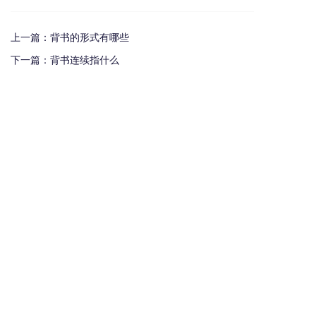
上一篇：
背书的形式有哪些
下一篇：
背书连续指什么
热门资讯
支票汇票本票区别图解
贵州遵义最大城投逾155亿元债务宣布重组
电子商业承兑汇票有哪些风险
承兑汇票贴现手续费是多少？
银行汇票和银行本票的区别和联系有哪些（一文读懂支票、本票和汇票的区别）