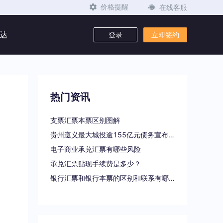
在线客服
价格提醒
达
登录
立即签约
热门资讯
支票汇票本票区别图解
贵州遵义最大城投逾155亿元债务宣布重组
电子商业承兑汇票有哪些风险
承兑汇票贴现手续费是多少？
银行汇票和银行本票的区别和联系有哪些（一文读懂支票、本票和汇票的区别）