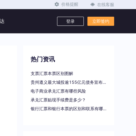
在线客服
价格提醒
达
登录
立即签约
热门资讯
支票汇票本票区别图解
贵州遵义最大城投逾155亿元债务宣布重组
电子商业承兑汇票有哪些风险
承兑汇票贴现手续费是多少？
银行汇票和银行本票的区别和联系有哪些（一文读懂支票、本票和汇票的区别）